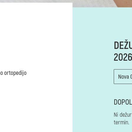
DEŽU
202
no ortopedijo
DOPO
Ni dežur
termin.