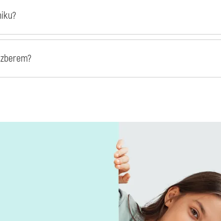
niku?
izberem?