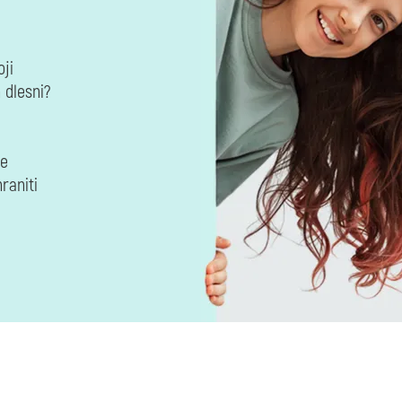
ji
 dlesni?
ne
raniti