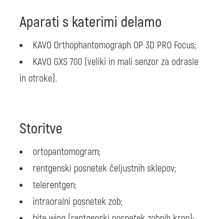
Aparati s katerimi delamo
KAVO Orthophantomograph OP 3D PRO Focus;
KAVO GXS 700 (veliki in mali senzor za odrasle
in otroke).
Storitve
ortopantomogram;
rentgenski posnetek čeljustnih sklepov;
telerentgen;
intraoralni posnetek zob;
bite wing (rentgenski posnetek zobnih kron);