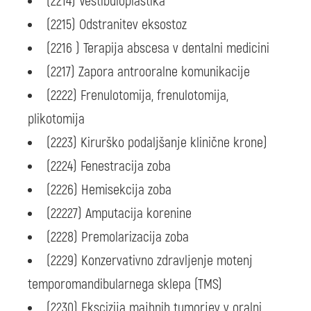
(2214) Vestibuloplastika
(2215) Odstranitev eksostoz
(2216 ) Terapija abscesa v dentalni medicini
(2217) Zapora antrooralne komunikacije
(2222) Frenulotomija, frenulotomija,
plikotomija
(2223) Kirurško podaljšanje klinične krone)
(2224) Fenestracija zoba
(2226) Hemisekcija zoba
(22227) Amputacija korenine
(2228) Premolarizacija zoba
(2229) Konzervativno zdravljenje motenj
temporomandibularnega sklepa (TMS)
(2230) Ekscizija majhnih tumorjev v oralni