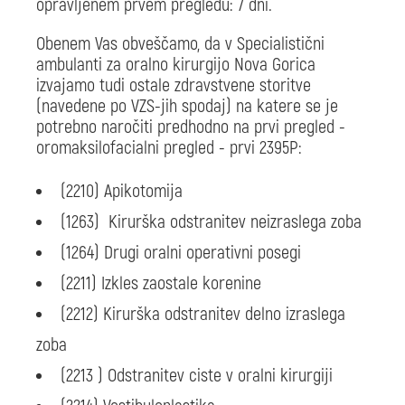
opravljenem prvem pregledu: 7 dni.
Obenem Vas obveščamo, da v Specialistični
ambulanti za oralno kirurgijo Nova Gorica
izvajamo tudi ostale zdravstvene storitve
(navedene po VZS-jih spodaj) na katere se je
potrebno naročiti predhodno na prvi pregled -
oromaksilofacialni pregled - prvi 2395P:
(2210) Apikotomija
(1263) Kirurška odstranitev neizraslega zoba
(1264) Drugi oralni operativni posegi
(2211) Izkles zaostale korenine
(2212) Kirurška odstranitev delno izraslega
zoba
(2213 ) Odstranitev ciste v oralni kirurgiji