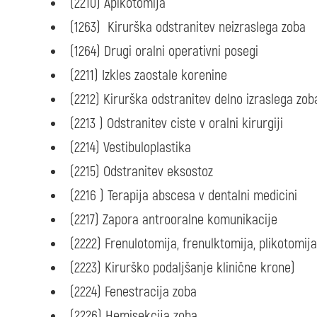
(2210) Apikotomija
(1263) Kirurška odstranitev neizraslega zoba
(1264) Drugi oralni operativni posegi
(2211) Izkles zaostale korenine
(2212) Kirurška odstranitev delno izraslega zob
(2213 ) Odstranitev ciste v oralni kirurgiji
(2214) Vestibuloplastika
(2215) Odstranitev eksostoz
(2216 ) Terapija abscesa v dentalni medicini
(2217) Zapora antrooralne komunikacije
(2222) Frenulotomija, frenulktomija, plikotomija
(2223) Kirurško podaljšanje klinične krone)
(2224) Fenestracija zoba
(2226) Hemisekcija zoba