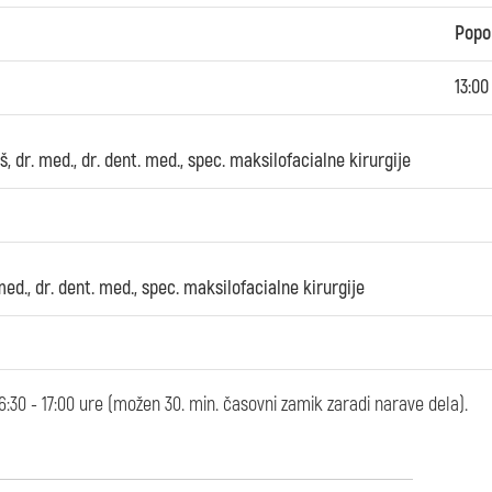
Popo
13:00
š, dr. med., dr. dent. med., spec. maksilofacialne kirurgije
ed., dr. dent. med., spec. maksilofacialne kirurgije
 16:30 - 17:00 ure (možen 30. min. časovni zamik zaradi narave dela).