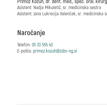
Primož Kožuh, dr. dent. med., spec. oral. kirurg
Asistent: Nadja Mikuletič,
sr. medicinska sestra
Asistent: Jana Lukrecija Valenčak,
sr. medicinska s
Naročanje
Telefon:
05 33 555 43
E-pošta: