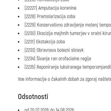
(22227) Amputacija korenine
(2228) Premolarizacija zoba
(2229) Konzervativno zdravljenje motenj temp
(2230) Ekscizija majhnih tumorjev v oralni kirur
(2231) Ekstakcija zoba
(2233) Obravnava bolezni slinavk
(2234) Šivanje ran orofacialne regije
(2235) Reponiranje luksiranega temporomjandi
Vse informacije o čakalnih dobah za zgoraj naštete
Odsotnosti
od 20.07.2026 do 14.08.2026